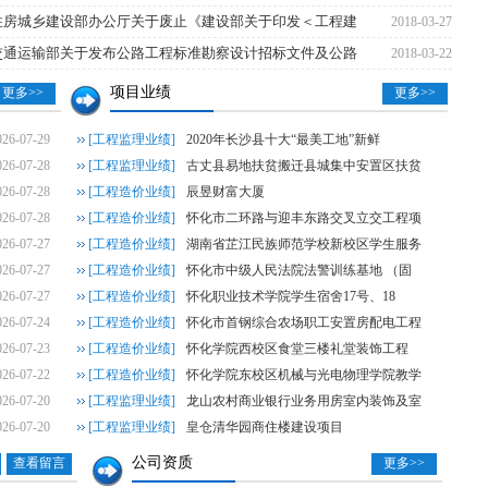
专项活动—子项目礼品采购招标公告
[2026-07-31]
中山市火炬科学技术学校摄影实训室
住房城乡建设部办公厅关于废止《建设部关于印发＜工程建
2018-03-27
交通运输部关于发布公路工程标准勘察设计招标文件及公路
2018-03-22
目（移动营销系统研发服务项目）中标候选人公示
[2026-07-29]
中山市石岐苏华赞医
项目业绩
更多>>
更多>>
机房IDC托管及网络设备更新改造项目（网络设备更新改造之地市部分）中标候选人
026-07-29
[工程监理业绩]
2020年长沙县十大“最美工地”新鲜
一楼接待服务中心整体改造项目工程中选结果公告
[2026-07-28]
026-07-28
[工程监理业绩]
古丈县易地扶贫搬迁县城集中安置区扶贫
026-07-28
[工程造价业绩]
辰昱财富大厦
购项目-自助设备管理系统功能新增需求及优化部分招标公告
[2026-07-27]
026-07-28
[工程造价业绩]
怀化市二环路与迎丰东路交叉立交工程项
026-07-27
[工程造价业绩]
湖南省芷江民族师范学校新校区学生服务
购项目-企业微信营销系统功能新增需求及优化部分招标公告
[2026-07-27]
026-07-27
[工程造价业绩]
怀化市中级人民法院法警训练基地 （固
026-07-27
[工程造价业绩]
怀化职业技术学院学生宿舍17号、18
026-07-24
[工程造价业绩]
怀化市首钢综合农场职工安置房配电工程
026-07-23
[工程造价业绩]
怀化学院西校区食堂三楼礼堂装饰工程
026-07-22
[工程造价业绩]
怀化学院东校区机械与光电物理学院教学
026-07-20
[工程监理业绩]
龙山农村商业银行业务用房室内装饰及室
026-07-20
[工程监理业绩]
皇仓清华园商住楼建设项目
公司资质
查看留言
更多>>