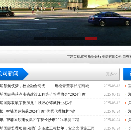
广东英德农村商业银行股份有限公司自有资产
广东英德农村商业银行股份有限公司纸币清分
公司新闻
更多>>
广东英德农村商业银行股份有限公司自有资产
埔领航筑梦，校企融合绽光 —— 唐松青董事长湖南城
2025-06-13
埔国际荣获湖南省建设工程造价管理协会“2024年度
2025-06-13
广东清远农村商业银行股份有限公司网络中心
埔国际双项荣誉加冕！以匠心铸就行业标杆
2025-06-12
中山市东凤人民医院血液透析滤过机采购项目
报 | 智埔国际荣获2024年度“优秀代理机构”称
2025-02-24
讯 | 智埔国际建设集团荣获长沙市2024年度工程
2025-02-24
中山市小榄镇2026-2028学年镇属中小学配
埔国际监理项目闪耀广东市政工程榜单，安全文明施工再
2025-02-24