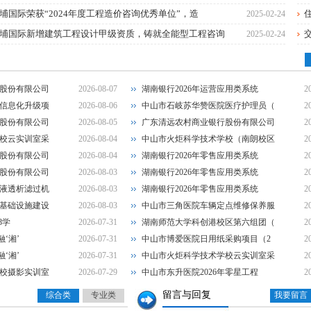
湖南银行“乐享消费·金融‘湘’邀”金融消费
埔国际荣获“2024年度工程造价咨询优秀单位”，造
2025-02-24
埔国际新增建筑工程设计甲级资质，铸就全能型工程咨询
2025-02-24
湖南银行2026年运营应用类系统研发服务项
广东清远农村商业银行股份有限公司网络中心
股份有限公司
2026-08-07
湖南银行2026年运营应用类系统
2
中山市火炬科学技术学校（南朗校区）善贤楼
信息化升级项
2026-08-06
中山市石岐苏华赞医院医疗护理员（
2
股份有限公司
2026-08-05
广东清远农村商业银行股份有限公司
2
1
2
3
4
5
湖南银行2026年零售应用类系统研发服务采
校云实训室采
2026-08-04
中山市火炬科学技术学校（南朗校区
2
股份有限公司
2026-08-04
湖南银行2026年零售应用类系统
2
湖南银行2026年零售应用类系统研发服务采
股份有限公司
2026-08-03
湖南银行2026年零售应用类系统
2
液透析滤过机
2026-08-03
湖南银行2026年零售应用类系统
2
基础设施建设
2026-08-03
中山市三角医院车辆定点维修保养服
2
8学
2026-07-31
湖南师范大学科创港校区第六组团（
2
‘湘’
2026-07-31
中山市博爱医院日用纸采购项目（2
2
‘湘’
2026-07-31
中山市火炬科学技术学校云实训室采
2
校摄影实训室
2026-07-29
中山市东升医院2026年零星工程
2
留言与回复
综合类
专业类
我要留言