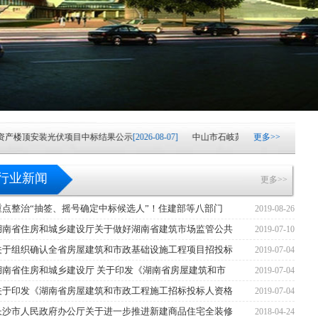
楼顶安装光伏项目中标结果公示
[2026-08-07]
中山市石岐苏华赞医院信息化升级项
更多>>
机采购项目公开招标公告
[2026-08-05]
中山市火炬科学技术学校云实训室采购项目
行业新闻
更多>>
楼顶安装光伏项目中标候选人公示
[2026-08-04]
重点整治“抽签、摇号确定中标候选人”！住建部等八部门
2019-08-26
湖南省住房和城乡建设厅关于做好湖南省建筑市场监管公共
2019-07-10
机房IDC托管及网络设备更新改造项目（网络设备更新改造之地市部分）中标结果公
关于组织确认全省房屋建筑和市政基础设施工程项目招投标
2019-07-04
成交结果公告
[2026-08-03]
中山市港口镇城市更新基础设施建设项目（一期）中村
湖南省住房和城乡建设厅 关于印发《湖南省房屋建筑和市
2019-07-04
关于印发《湖南省房屋建筑和市政工程施工招标投标人资格
2019-07-04
餐服务采购项目(一)中标结果公告
[2026-07-31]
湖南银行“乐享消费·金融‘湘’邀”消
长沙市人民政府办公厅关于进一步推进新建商品住宅全装修
2018-04-24