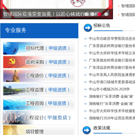
湖南银行2026年运营应用类系统研发服务项目（移动营销系
智埔国
智埔国际双项荣誉加冕！以匠心铸就行业标杆
智埔国
广东清远农村商业银行股份有限公司网络中心机房IDC托管
招标公告
专业服务
中山市火炬科学技术学校（南朗校区）善贤楼一楼接待服务中
中山市石岐苏华赞医院信息
湖南银行2026年零售应用类系统研发服务采购项目-自助设
广东英德农村商业银行股份
中山市火炬科学技术学校云
1
湖南银行2026年零售应用类系统研发服务采购项目-企业微
广东英德农村商业银行股份
广东清远农村商业银行股份
湖南银行2026年零售应用类系统研发服务采购项目-IC卡系
中山市东凤人民医院血液透
中山市港口镇城市更新基础
中山市小榄镇2026-2028学
湖南银行“乐享消费·金融‘湘’
湖南银行“乐享消费·金融‘湘’
中山市火炬科学技术学校摄
湖南银行2026年运营应用类
政策法规