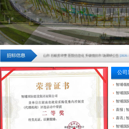
中山市石岐苏华赞医院信息化升级项目市场调研公告
[2026-08-
中山市火炬科学技术学校云实训室采购项目成交结果公告
[202
公司
广东清远农村商业银行股份有限公司网络中心机房IDC托管
智埔领
智埔国
中山市东凤人民医院血液透析滤过机采购项目成交结果公告
[2
智埔国
中山市小榄镇2026-2028学年镇属中小学配餐服务采购项目(
喜报 |
喜讯 |
湖南银行“乐享消费·金融‘湘’邀”金融消费专项活动—子项目
智埔国