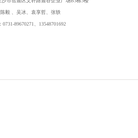
长沙市岳麓区文轩路麓谷企业广场
B5栋5楼
：陈毅
、吴冰、袁享哲、张轶
：
0731-89670271
、
13548701692