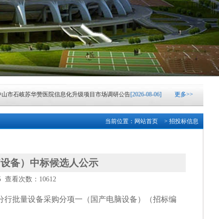
市石岐苏华赞医院信息化升级项目市场调研公告
[2026-08-06]
广东英德农村商业银
更多>>
市火炬科学技术学校云实训室采购项目成交结果公告
[2026-08-04]
广东英德农村商
当前位置：
网站首页
> 招投标信息
清远农村商业银行股份有限公司网络中心机房IDC托管及网络设备更新改造项目（网
市东凤人民医院血液透析滤过机采购项目成交结果公告
[2026-08-03]
中山市港口镇
脑设备）中标候选人公示
05 查看次数：10612
市小榄镇2026-2028学年镇属中小学配餐服务采购项目(一)中标结果公告
[2026-07-31]
5年分行批量设备采购分项一（国产电脑设备）
（招标编
银行“乐享消费·金融‘湘’邀”金融消费专项活动—子项目礼品采购招标公告
[2026-07-31]