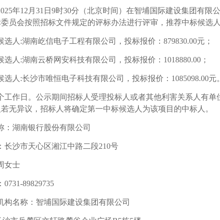
湖南
2025年
12
月
31
日
9
时
3
0分（北京时间）在智埔国际建设集团有限
标委员会按照招标文件规定的评标办法进行评审，推荐中标候选
广东
候选人
:
湖南屹信电子工程有限公司
，投标报价：
879830.00元
；
中山
候选人
:
湖南云桥网安科技有限公司
，投标报价：
1018880.00
；
湖南
候选人
:
长沙市唯恒电子科技有限公司
，投标报价：
1085098.00
元
1
2
3
4
5
湖南
个工作日。公示期间招标人受理投标人或者其他利害关系人有单
人若无异议，招标人将确定第一中标候选人为该项目的中标人。
湖南
称：湖南银行股份有限公司
：长沙市天心区湘江中路二段
210号
周女士
：
0731-89829735
机构名称：智埔国际建设集团有限公司