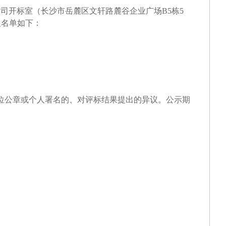
银行2026年运营应用类系统研发服务项目（移动营销系统研发服务项目）中标候选人
公司开标
室
（长沙市岳麓区文轩路麓谷企业广场
B5栋5
人名单如下：
清远农村商业银行股份有限公司网络中心机房IDC托管及网络设备更新改造项目（网
市火炬科学技术学校（南朗校区）善贤楼一楼接待服务中心整体改造项目工程中选结
银行2026年零售应用类系统研发服务采购项目-自助设备管理系统功能新增需求及优化
。
银行2026年零售应用类系统研发服务采购项目-企业微信营销系统功能新增需求及优化
位公章或个人署名的、对评标结果提出的异议。公示期
银行2026年零售应用类系统研发服务采购项目-IC卡系统功能新增需求及优化部分招标