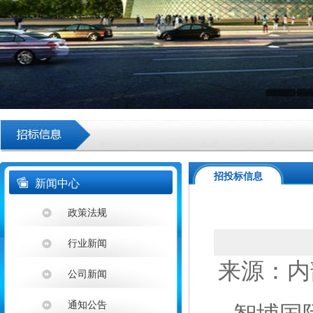
招投标信息
新闻中心
政策法规
行业新闻
来源：内部系
公司新闻
通知公告