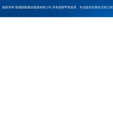
版权所有:智埔国际建设集团有限公司 具有国家甲级资质，专业提供全国全过程
号-1
联系电话：0731-