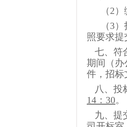
（
2
（
3
照要求提
七、符
期间（办
件，招标
八、投
14
：
30
。
九、提
司开标室