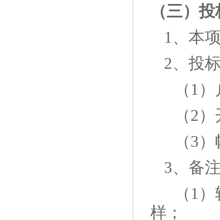
（三）投
1、本
2、投
（
1
（
2）开
（
3
3、备
（
1
样；