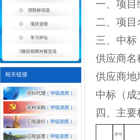
一
、
项目
招投标信息
二
、
项目
项目业绩
三、中标
学习评论
项目招商对接交流
供应商名
1
供应商地
相关链接
中标（成
四、主要
序号