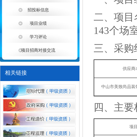
湖南银行2026年运营应用类系统
招投标信息
二、
项目
广东清远农村商业银行股份有限公司
项目业绩
143个
中山市火炬科学技术学校（南朗校区
学习评论
三、
采购
湖南银行2026年零售应用类系统
项目招商对接交流
1
湖南银行2026年零售应用类系统
供应商
相关链接
湖南银行2026年零售应用类系统研
中山市美致尚品装
四、主要
项