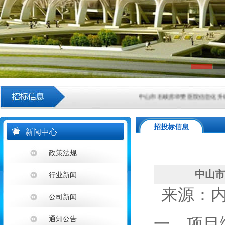
中山市石岐苏华赞医院信息化升级项
中山市火炬科学技术学校云实训室采
招投标信息
新闻中心
广东清远农村商业银行股份有限公司
政策法规
中山市东凤人民医院血液透析滤过机
中山市
行业新闻
中山市小榄镇2026-2028学年镇
来源：内部
公司新闻
湖南银行“乐享消费·金融‘湘’邀”
一、
项目
通知公告