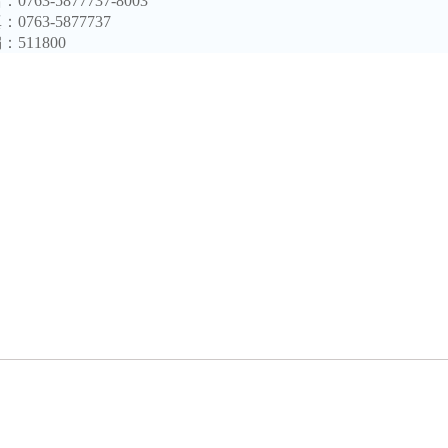
话：
0763-5877737-8003
真：
0763-5877737
编：
511800