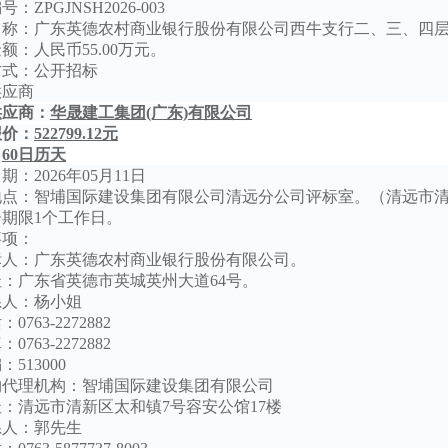
编号：
ZPGJNSH2026-003
湖南银行20
名称：广东英德农村商业银行股份有限公司西牛支行二、三、四
金额：人民币
55.00万元。
广东清远农
方式：公开招标
供应商
中山市火炬
供应商：
华晟建工集团
(广东)有限公司
报价：
522799.12元
湖南银行20
：
60日历天
日期：
20
26
年
05
月
11
日
1
2
3
4
5
地点：智埔国际建设集团有限公司清远分公司
评
标室。（清远市
湖南银行20
告期限
1
个工作日。
事项：
湖南银行20
标人
：
广东英德农村商业银行股份有限公司
。
址：广东省英德市英城英州大道
64号。
系人：
杨小姐
话：
0763-2272882
真：
0763-2272882
编：
513000
购代理机构：
智埔国际建设集团有限公司
址：
清远市清新区太和镇
7
号容安公馆
17楼
系人：
郭
先生