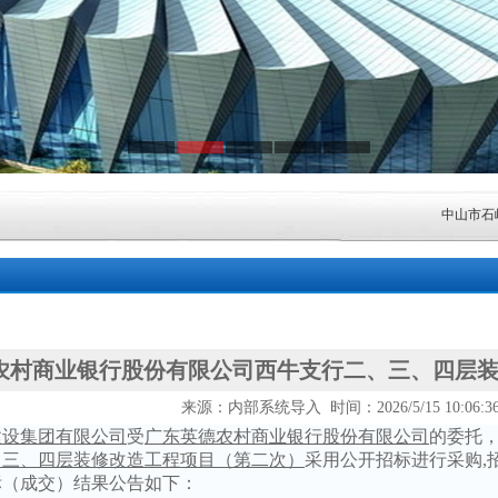
中山市石岐
中山市火炬
广东清远农
中山市东凤
农村商业银行股份有限公司西牛支行二、三、四层
来源：内部系统导入 时间：2026/5/15 10:06:
中山市小榄镇
建设集团有限公司
受
广东英德农村商业银行股份有限公司
的委托
、三、四层装修改造工程项目（第二次）
采用公开招标进行采购
湖南银行“乐
标（成交）结果公告如下：