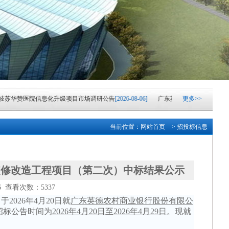
苏华赞医院信息化升级项目市场调研公告
[2026-08-06]
广东英德农村商业银行股份有
更多>>
科学技术学校云实训室采购项目成交结果公告
[2026-08-04]
广东英德农村商业银行股
当前位置：
网站首页
> 招投标信息
村商业银行股份有限公司网络中心机房IDC托管及网络设备更新改造项目（网络设备更
人民医院血液透析滤过机采购项目成交结果公告
[2026-08-03]
中山市港口镇城市更新
装修改造工程项目（第二次）中标结果公示
36 查看次数：5337
2026-2028学年镇属中小学配餐服务采购项目(一)中标结果公告
[2026-07-31]
湖南银
，于
2026年4月20日
就
广东英德农村商业银行股份有限公
,招标公告时间为
2026年4月20日
至
2026年4月29日
。现就
享消费·金融‘湘’邀”金融消费专项活动—子项目礼品采购招标公告
[2026-07-31]
中山