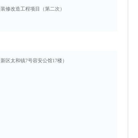
26年运营应用类系统研发服务项目（移动营销系统研发服务项目）中标候选人公示
[202
层装修改造工程项目（第二次）
村商业银行股份有限公司网络中心机房IDC托管及网络设备更新改造项目（网络设备更
科学技术学校（南朗校区）善贤楼一楼接待服务中心整体改造项目工程中选结果公告
[2
26年零售应用类系统研发服务采购项目-自助设备管理系统功能新增需求及优化部分招
清新区太和镇
26年零售应用类系统研发服务采购项目-企业微信营销系统功能新增需求及优化部分招
7
号容安公馆
17楼）
26年零售应用类系统研发服务采购项目-IC卡系统功能新增需求及优化部分招标公告
[202