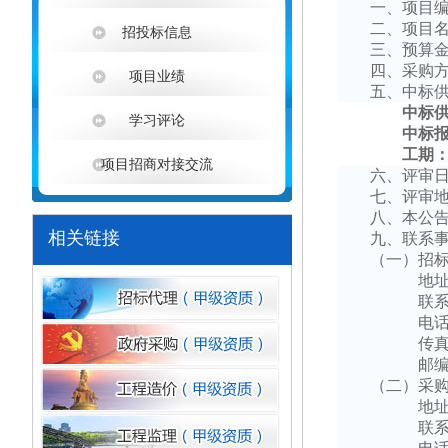
一、项目
二、项目
招投标信息
三、预算
四、采购
项目业绩
五、中标
中标
学习评论
中标
工期
项目招商对接交流
六
、评审
七、
评审
八
、本公
相关链接
九
、联系
（一）
招
地
联
电
传
邮
（二）采
地
联