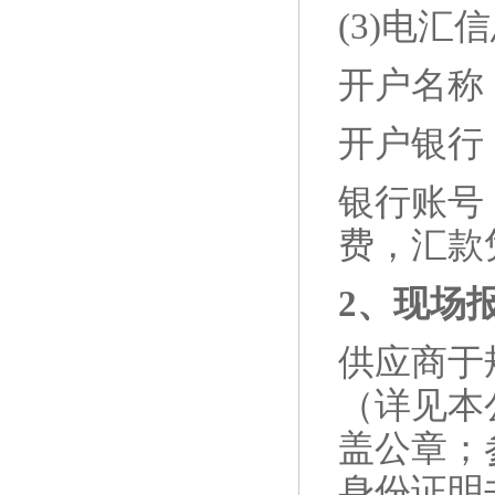
(3)电汇
开户名称
开户银行
银行账号
费，汇款凭
2、现场
供应商于
（详见本
盖公章；
身份证明