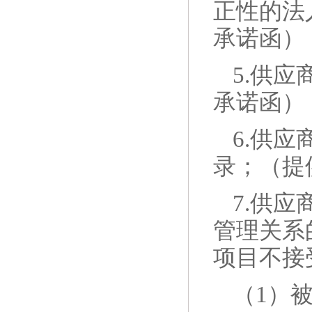
正性的法
承诺函
）
5.供
承诺函
）
6.供
录；
（
提
7.供
管理关系
项目不接
（
1）