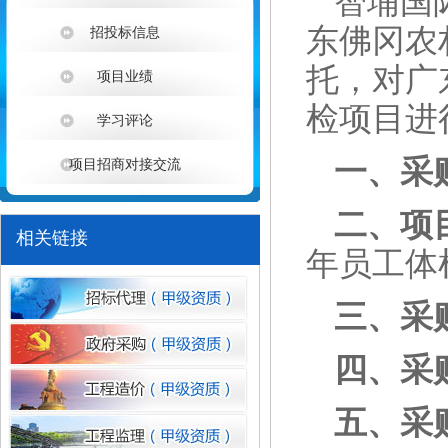
智埔国
东佛冈农
招投标信息
托，对
广
项目业绩
检项目
进
学习评论
一、采
项目招商对接交流
1
二、项
相关链接
年员工体
三、采
四、采
五、采