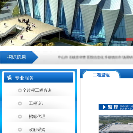
中山市石岐苏华赞医院信息化升级项目市场调研公告
[
中山市火炬科学技术学校云实训室采购项目成交结果
工程监理
专业服务
广东清远农村商业银行股份有限公司网络中心机房ID
全过程工程咨询
中山市东凤人民医院血液透析滤过机采购项目成交结
工程设计
中山市小榄镇2026-2028学年镇属中小学配餐服务采购
招标代理
湖南银行“乐享消费·金融‘湘’邀”金融消费专项活动—
政府采购