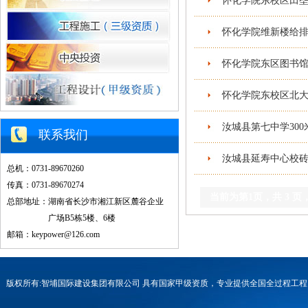
怀化学院东校区田垄
怀化学院维新楼给排
怀化学院东区图书馆
怀化学院东校区北大
汝城县第七中学30
联系我们
汝城县延寿中心校砖
总机：0731-89670260
传真：0731-89670274
当前为第
1
页，共
3
页
总部地址：湖南省长沙市湘江新区麓谷企业
广场B5栋5楼、6楼
邮箱：keypower@126.com
版权所有:智埔国际建设集团有限公司 具有国家甲级资质，专业提供全国全过程