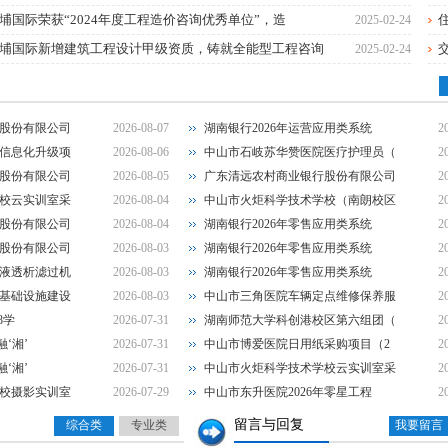
湖南银行“乐
埔国际荣获“2024年度工程造价咨询优秀单位”，造
2025-02-24
埔国际新增建筑工程设计甲级资质，铸就全能型工程咨询
2025-02-24
湖南银行20
广东清远农村
股份有限公司
2026-08-07
湖南银行2026年运营应用类系统
2
中山市火炬科
信息化升级项
2026-08-06
中山市石岐苏华赞医院医疗护理员（
2
股份有限公司
2026-08-05
广东清远农村商业银行股份有限公司
2
1
2
3
4
5
湖南银行20
校云实训室采
2026-08-04
中山市火炬科学技术学校（南朗校区
2
股份有限公司
2026-08-04
湖南银行2026年零售应用类系统
2
湖南银行20
股份有限公司
2026-08-03
湖南银行2026年零售应用类系统
2
液透析滤过机
2026-08-03
湖南银行2026年零售应用类系统
2
基础设施建设
2026-08-03
中山市三角医院车辆定点维修保养服
2
8学
2026-07-31
湖南师范大学科创港校区第六组团（
2
‘湘’
2026-07-31
中山市博爱医院日用纸采购项目（2
2
‘湘’
2026-07-31
中山市火炬科学技术学校云实训室采
2
校摄影实训室
2026-07-29
中山市东升医院2026年零星工程
2
留言与回复
综合类
专业类
我要留言