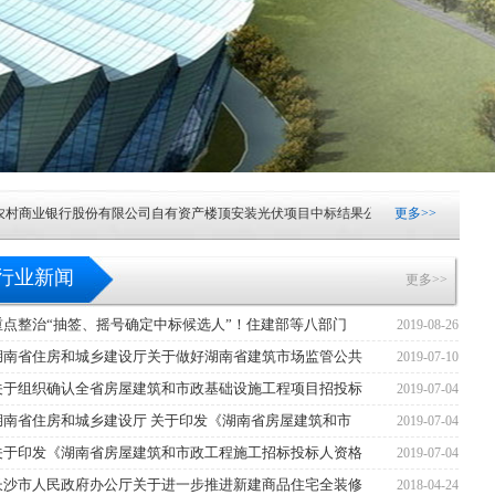
商业银行股份有限公司自有资产楼顶安装光伏项目中标结果公示
[2026-08-07]
更多>>
中山
商业银行股份有限公司纸币清分机采购项目公开招标公告
[2026-08-05]
中山市火炬
行业新闻
更多>>
商业银行股份有限公司自有资产楼顶安装光伏项目中标候选人公示
[2026-08-04]
重点整治“抽签、摇号确定中标候选人”！住建部等八部门
2019-08-26
湖南省住房和城乡建设厅关于做好湖南省建筑市场监管公共
2019-07-10
商业银行股份有限公司网络中心机房IDC托管及网络设备更新改造项目（网络设备更
关于组织确认全省房屋建筑和市政基础设施工程项目招投标
2019-07-04
民医院血液透析滤过机采购项目成交结果公告
[2026-08-03]
中山市港口镇城市更新
湖南省住房和城乡建设厅 关于印发《湖南省房屋建筑和市
2019-07-04
关于印发《湖南省房屋建筑和市政工程施工招标投标人资格
2019-07-04
026-2028学年镇属中小学配餐服务采购项目(一)中标结果公告
[2026-07-31]
湖南银
长沙市人民政府办公厅关于进一步推进新建商品住宅全装修
2018-04-24