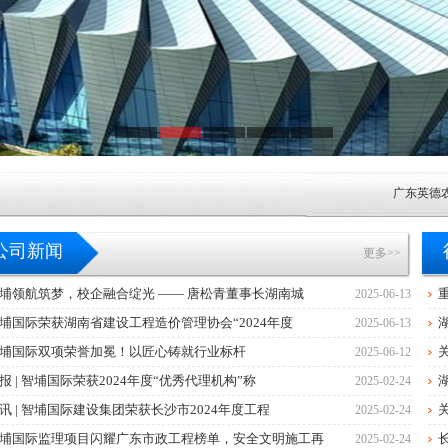
广东英德农村
广东英德农村
公司新闻
更多>>
广东英德农村
埔领航筑梦，校企融合绽光 —— 唐松青董事长湖南城
2025-06-13
埔国际荣获湖南省建设工程造价管理协会“2024年度
2025-06-13
广东清远农村
埔国际双项荣誉加冕！以匠心铸就行业标杆
2025-06-12
中山市东凤人
报 | 智埔国际荣获2024年度“优秀代理机构”称
2025-02-24
讯 | 智埔国际建设集团荣获长沙市2024年度工程
2025-02-24
中山市小榄镇2
埔国际监理项目闪耀广东市政工程榜单，安全文明施工再
2025-02-24