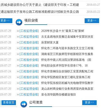
享消费·金融‘湘’邀”金融消费专项活动—子项目礼品采购招标公告
[2026-07-31]
中山
住房城乡建设部办公厅关于废止《建设部关于印发＜工程建
2018-03-27
交通运输部关于发布公路工程标准勘察设计招标文件及公路
2018-03-22
26年运营应用类系统研发服务项目（移动营销系统研发服务项目）中标候选人公示
[2026
项目业绩
更多>>
更多>>
商业银行股份有限公司网络中心机房IDC托管及网络设备更新改造项目（网络设备更
026-07-29
[工程监理业绩]
2020年长沙县十大“最美工地”新鲜
学技术学校（南朗校区）善贤楼一楼接待服务中心整体改造项目工程中选结果公告
[20
026-07-28
[工程监理业绩]
古丈县易地扶贫搬迁县城集中安置区扶贫
026-07-28
[工程造价业绩]
辰昱财富大厦
26年零售应用类系统研发服务采购项目-自助设备管理系统功能新增需求及优化部分招标
026-07-28
[工程造价业绩]
怀化市二环路与迎丰东路交叉立交工程项
026-07-27
[工程造价业绩]
湖南省芷江民族师范学校新校区学生服务
26年零售应用类系统研发服务采购项目-企业微信营销系统功能新增需求及优化部分招标
026-07-27
[工程造价业绩]
怀化市中级人民法院法警训练基地 （固
026-07-27
[工程造价业绩]
怀化职业技术学院学生宿舍17号、18
026-07-24
[工程造价业绩]
怀化市首钢综合农场职工安置房配电工程
026-07-23
[工程造价业绩]
怀化学院西校区食堂三楼礼堂装饰工程
026-07-22
[工程造价业绩]
怀化学院东校区机械与光电物理学院教学
026-07-20
[工程监理业绩]
龙山农村商业银行业务用房室内装饰及室
026-07-20
[工程监理业绩]
皇仓清华园商住楼建设项目
公司资质
查看留言
更多>>