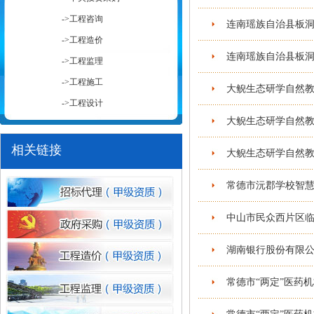
->工程咨询
连南瑶族自治县板洞
->工程造价
连南瑶族自治县板洞
->工程监理
->工程施工
大鲵生态研学自然教
->工程设计
大鲵生态研学自然教
1
相关链接
大鲵生态研学自然教
常德市沅郡学校智慧
中山市民众西片区临
湖南银行股份有限公
常德市“两定”医药