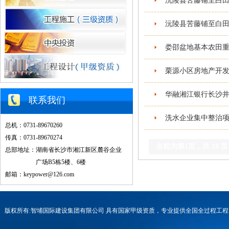
沅陵县苦藤铺至白田
沅陵县苦藤铺至白田
娄邵盆地基本农田重
栗源小区房地产开发
华融湘江银行长沙井
联系我们
洗水企业集中整治项
总机：0731-89670260
传真：0731-89670274
当前为第
1
页，共
18
页
总部地址：湖南省长沙市湘江新区麓谷企业
广场B5栋5楼、6楼
邮箱：keypower@126.com
版权所有:智埔国际建设集团有限公司 具有国家甲级资质，专业提供全国全过程