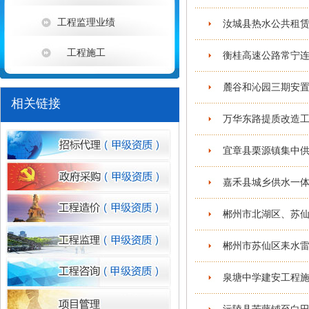
工程监理业绩
汝城县热水公共租赁
工程施工
衡桂高速公路常宁连
麓谷和沁园三期安置
相关链接
万华东路提质改造工
1
宜章县栗源镇集中供
嘉禾县城乡供水一体
郴州市北湖区、苏仙
郴州市苏仙区耒水雷
泉塘中学建安工程