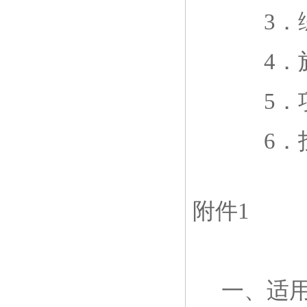
3
．
4
．
5
．
6
．
附件
1
一、适