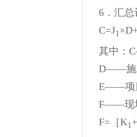
6
．汇总
C=J
×D+
1
其中：
D——
施
E——
项
F——
现
F=
［
K
1