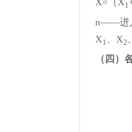
X=
（
X
1
n——
进
X
、
X
1
2
（四）