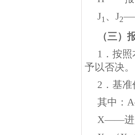
J
、
J
—
1
2
（三）
1
．按照
予以否决。
2
．基准
其中：
X——
进