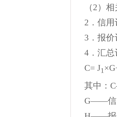
（
2
）相
2．
信用
3
．报价
4
．汇总
C= J
×G
1
其中：
G——
信
H——
报