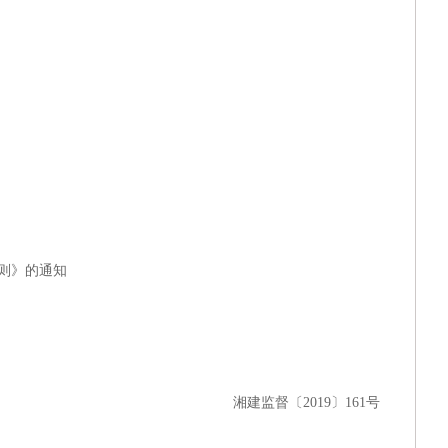
湖南银行“乐享消费·金融‘湘’邀”金融消费专项活动—子项目礼品采
湖南银行2026年运营应用类系统研发服务项目（移动营销系统研发
广东清远农村商业银行股份有限公司网络中心机房IDC托管及网络
中山市火炬科学技术学校（南朗校区）善贤楼一楼接待服务中心整
湖南银行2026年零售应用类系统研发服务采购项目-自助设备管理
湖南银行2026年零售应用类系统研发服务采购项目-企业微信营销
则》的通知
湘建监督〔
2019〕161号