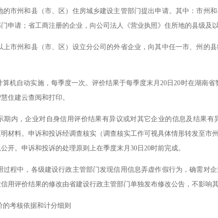
地的市州和县（市、区）住房城乡建设主管部门提出申请。其中：市州和
部门申请；省工商注册的企业，向公司法人《营业执照》住所地的县级及
以上市州和县（市、区）设立分公司的外省企业，向其中任一市、州的县
计算机自动实施，每季度一次。评价结果于每季度末月
20日20时在湖南
智慧住建云查阅和打印。
示期内，企业对自身信用评价结果有异议或对其它企业的信息及结果有
证明材料。申诉和投诉经调查核实（调查核实工作可视具体情形转发至市
以公开。申诉和投诉的处理原则上在季度末月
30日20时前完成。
用过程中，各级建设行政主管部门发现信用信息弄虚作假行为，确需对企
业信用评价结果的修改由省建设行政主管部门单独发布修改公告，不影响
价的考核依据和计分细则