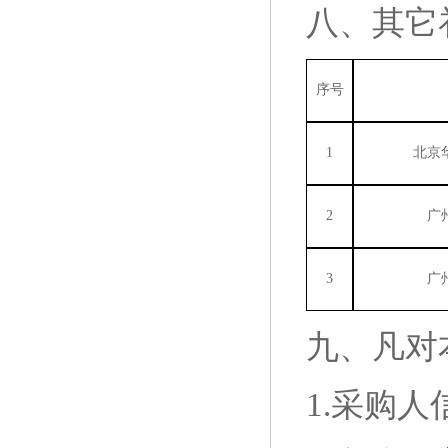
八、其它
序号
1
北京
2
广
3
广
九、凡对
1.采购人