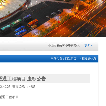
中山市石岐苏华赞医院信息化升级项目市场调研
更多>>
中山市火炬科学技术学校云实训室采购项目成交
当前位置：
网站首页
> 招投标信息
广东清远农村商业银行股份有限公司网络中心机房
中山市东凤人民医院血液透析滤过机采购项目成
通工程项目 废标公告
49:25 查看次数：4685
中山市小榄镇2026-2028学年镇属中小学配餐服
暖通工程项目
湖南银行“乐享消费·金融‘湘’邀”金融消费专项