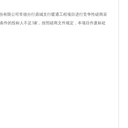
湖南银行2026年运营应用类系统研发服务项目
份有限公司常德分行鼎城支行暖通工程项目进行竞争性磋商采
广东清远农村商业银行股份有限公司网络中心机房
格审查条件的投标人不足3家，按照磋商文件规定，本项目作废标处
中山市火炬科学技术学校（南朗校区）善贤楼一
湖南银行2026年零售应用类系统研发服务采购
湖南银行2026年零售应用类系统研发服务采购
湖南银行2026年零售应用类系统研发服务采购项